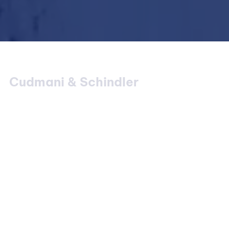
Cudmani & Schindler
CS GEO wurde von
Prof. Dr.-Ing.
Roberto Cudmani
und
Dr.-Ing.
Ulrich Schindler
gegründet und
entwickelt technische Lösungen
in der Geotechnik, die dem
aktuellen Stand von Technik und
Wissenschaft sowie den
Anforderungen an